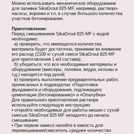
Можно использовать механическое оборудование
для заливки SikaGrout 825 MF, например, растворо-
насосы, воронки и т.п, в случае большого количества
участков бетонирования.
Приготовление:
Перед смешиванием SikaGrout 825 MF с водой
необходимо:
а) проверить, что имеющегося количества
материала будет достаточно, принимая во внимание
его расход (2100 кг сухой смеси SikaGrout 825 MF
для приготовления 1 м3 состава);
б) убедиться, что все необходимые материалы и
оборудование (миксеры, тележки, ведра, кельмы и
т.д.) находятся под рукой;
в) проверить выполнение предварительных работ,
прописанных в подразделах «Подготовка
фундамента и оборудования, подлежащего
цементации (бетонированию)» и «Опалубка».
Для правильного приготовления раствора
используйте следующую инструкцию:
▪ откройте необходимые для работы мешки с сухой
смесью SikaGrout 825 MF незадолго до начала
смешивания;
▪ При первом замесе налейте в емкость для
перемешивания/смеситель среднее количество