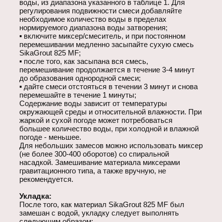
воды, из диапазона указанного в таблице 1. Для
регулирования подвижности смеси добавляйте
необходимое количество воды в пределах
нормируемого диапазона воды затворения;
▪ включите миксер/смеситель, и при постоянном
перемешивании медленно засыпайте сухую смесь
SikaGrout 825 MF;
▪ после того, как засыпана вся смесь,
перемешивание продолжается в течение 3-4 минут
до образования однородной смеси;
▪ дайте смеси отстояться в течении 3 минут и снова
перемешайте в течение 1 минуты;
Содержание воды зависит от температуры
окружающей среды и относительной влажности. При
жаркой и сухой погоде может потребоваться
большее количество воды, при холодной и влажной
погоде - меньшее.
Для небольших замесов можно использовать миксер
(не более 300-400 оборотов) со спиральной
насадкой. Замешивание материала миксерами
гравитационного типа, а также вручную, не
рекомендуется.
Укладка:
После того, как материал SikaGrout 825 MF был
замешан с водой, укладку следует выполнять
следующим образом: