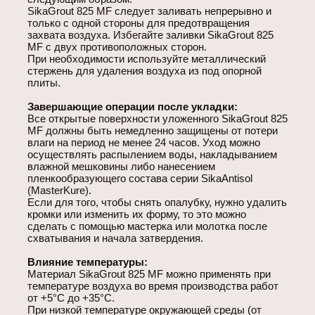
SikaGrout 825 MF следует заливать непрерывно и
только с одной стороны для предотвращения
захвата воздуха. Избегайте заливки SikaGrout 825
MF с двух противоположных сторон.
При необходимости используйте металлический
стержень для удаления воздуха из под опорной
плиты.
Завершающие операции после укладки:
Все открытые поверхности уложенного SikaGrout 825
MF должны быть немедленно защищены от потери
влаги на период не менее 24 часов. Уход можно
осуществлять распылением воды, накладыванием
влажной мешковины либо нанесением
пленкообразующего состава серии SikaAntisol
(MasterKure).
Если для того, чтобы снять опалубку, нужно удалить
кромки или изменить их форму, то это можно
сделать с помощью мастерка или молотка после
схватывания и начала затвердения.
Влияние температуры:
Материал SikaGrout 825 MF можно применять при
температуре воздуха во время производства работ
от +5°С до +35°С.
При низкой температуре окружающей среды (от