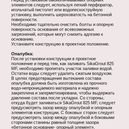
элементов следует, используя легкий перфоратор,
игольчатый пистолет или водопескоструйную
установку, выполнить шероховатость на бетонной
поверхности.
Необходимо тщательно очистить болты и опорную
поверхность основания от всевозможных
загрязнений, которые могут снизить адгезию к
основанию.
Установите конструкцию в проектное положение.
Опалубка:
После установки конструкции в проектное
положение и перед тем, как заливать SikaGrout 825
MF, необходимо пропитать участок заливки водой.
Остатки воды следует удалить сжатым воздухом.
В целях предотвращения вытекания состава
опалубка должна быть изготовлена из прочного
водо-непроницаемого материала и надежно
закреплена и загерметизирована, чтобы выдержать
давление состава после укладки. Со стороны,
откуда будет заливаться SikaGrout 825 MF, следует
предусмотреть зазор между опалубкой и опорным
элементов конструкции. С боковых сторон следует
предусмотреть зазор между опалубкой и боковыми
сторонами станины равный толщине зазора
«бетонное основание- опорный элемент».