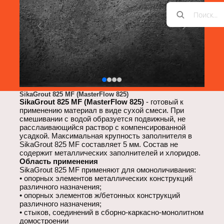
SikaGrout 825 MF (MasterFlow 825)
SikaGrout 825 MF (MasterFlow 825)
- готовый к
применению материал в виде сухой смеси. При
смешивании с водой образуется подвижный, не
расслаивающийся раствор c компенсированной
усадкой. Максимальная крупность заполнителя в
SikaGrout 825 MF составляет 5 мм. Состав не
содержит металлических заполнителей и хлоридов.
Область применения
SikaGrout 825 MF
применяют для омоноличивания:
опорных элементов металлических конструкций
различного назначения;
опорных элементов ж/бетонных конструкций
Надежность с SikaEmaco
различного назначения;
Контакты
стыков, соединений в сборно-каркасно-монолитном
домостроении