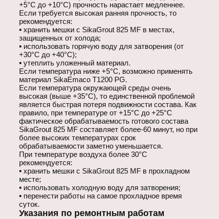
+5°С до +10°С) прочность нарастает медленнее.
Если требуется высокая ранняя прочность, то
рекомендуется:
▪ хранить мешки с SikaGrout 825 MF в местах,
защищенных от холода;
▪ использовать горячую воду для затворения (от
+30°С до +40°С);
▪ утеплить уложенный материал.
Если температура ниже +5°С, возможно применять
материал SikaEmaco T1200 PG.
Если температура окружающей среды очень
высокая (выше +35°С), то единственной проблемой
является быстрая потеря подвижности состава. Как
правило, при температуре от +15°С до +25°С
фактическое обрабатываемость готового состава
SikaGrout 825 MF составляет более-60 минут, но при
более высоких температурах срок
обрабатываемости заметно уменьшается.
При температуре воздуха более 30°С
рекомендуется:
▪ хранить мешки с
SikaGrout 825
MF в прохладном
месте;
▪ использовать холодную воду для затворения;
▪ перенести работы на самое прохладное время
суток.
Указания по ремонтным работам