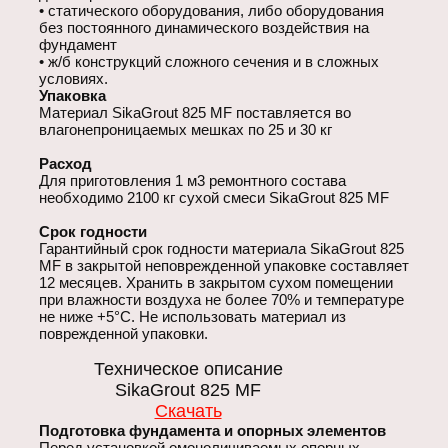
статического оборудования, либо оборудования
Доставка
без постоянного динамического воздействия на
фундамент
Прайс
ж/б конструкций сложного сечения и в сложных
условиях.
Упаковка
Продукция
Материал SikaGrout 825 MF поставляется во
влагонепроницаемых мешках по 25 и 30 кг
Главная
Расход
Для приготовления 1 м3 ремонтного состава
необходимо 2100 кг сухой смеси SikaGrout 825 MF
Срок годности
Гарантийный срок годности материала SikaGrout 825
MF в закрытой неповрежденной упаковке составляет
12 месяцев. Хранить в закрытом сухом помещении
при влажности воздуха не более 70% и температуре
не ниже +5°С. Не использовать материал из
поврежденной упаковки.
Техническое описание
SikaGrout 825 MF
Скачать
Подготовка фундамента и опорных элементов
Перед установкой омоноличиваемых опорных